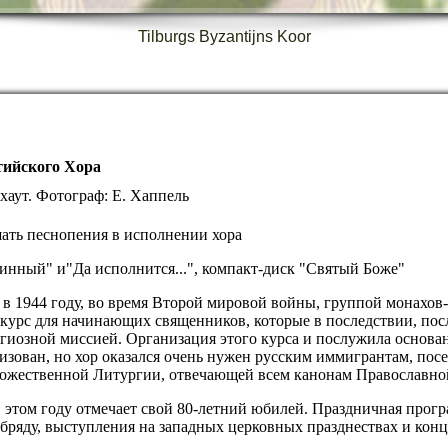
Tilburgs Byzantijns Koor
тийского Хора
хаут. Фотограф: Е. Хаппель
ать песнопения в исполнении хора
тинный" и"Да исполнится...", компакт-диск "Святый Боже"
в 1944 году, во время Второй мировой войны, группой монахов
 курс для начинающих священников, которые в последствии, пос
гиозной миссией. Организация этого курса и послужила основа
лизован, но хор оказался очень нужен русским иммигрантам, по
ожественной Литургии, отвечающей всем канонам Православно
в этом году отмечает свой 80-летний юбилей. Праздничная прог
бряду, выступления на западных церковных празднествах и конц