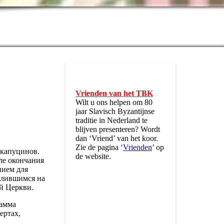
Vrienden van het TBK
Wilt u ons helpen om 80
jaar Slavisch Byzantijnse
traditie in Nederland te
blijven presenteren? Wordt
dan ‘Vriend’ van het koor.
Zie de pagina ‘
Vrienden
’ op
-капуцинов.
de website.
ле окончания
нием для
селившимся на
й Церкви.
рамма
ертах,