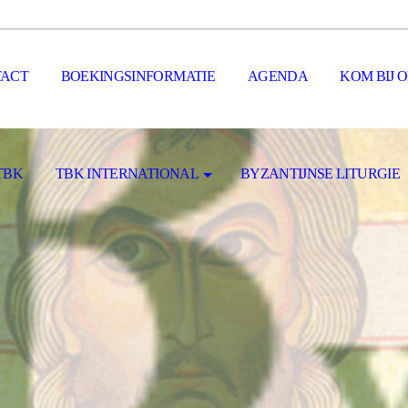
ACT
BOEKINGSINFORMATIE
AGENDA
KOM BIJ 
TBK
TBK INTERNATIONAL
BYZANTIJNSE LITURGIE